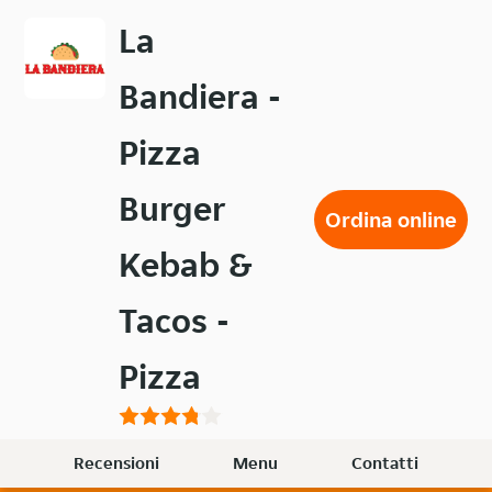
Passa
La
al
contenuto
Bandiera -
principale
Pizza
Burger
Ordina online
Kebab &
Tacos -
Pizza
Recensioni
Menu
Contatti